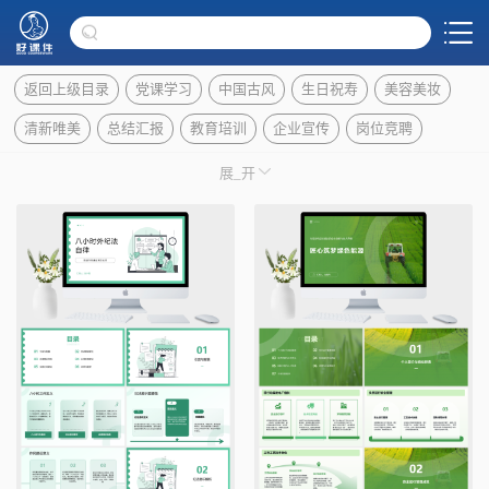
返回上级目录
党课学习
中国古风
生日祝寿
美容美妆
清新唯美
总结汇报
教育培训
企业宣传
岗位竞聘
年会颁奖
毕业答辩
产品发布
婚礼策划
企业培训
展_开
医疗健康
公益宣传
写计划书
交通物流
行业通用
PPT图表
电子相册