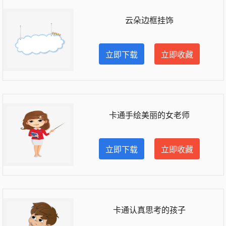
云朵边框挂饰
立即下载
立即收藏
卡通手绘美丽的女老师
立即下载
立即收藏
卡通认真思考的孩子