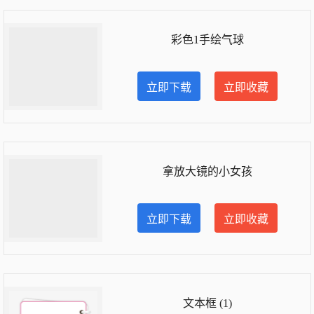
彩色1手绘气球
立即下载
立即收藏
拿放大镜的小女孩
立即下载
立即收藏
文本框 (1)