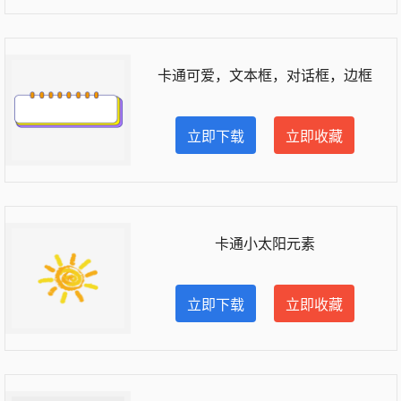
卡通可爱，文本框，对话框，边框
立即下载
立即收藏
卡通小太阳元素
立即下载
立即收藏