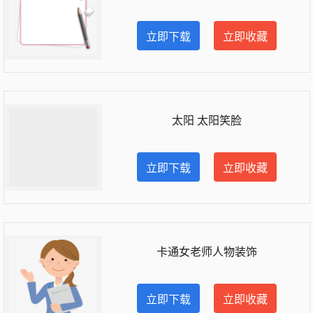
立即下载
立即收藏
太阳 太阳笑脸
立即下载
立即收藏
卡通女老师人物装饰
立即下载
立即收藏