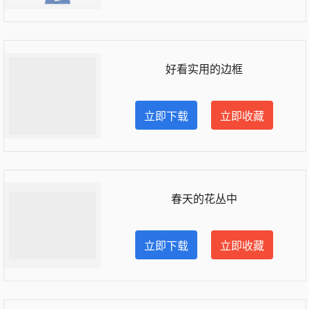
好看实用的边框
立即下载
立即收藏
春天的花丛中
立即下载
立即收藏