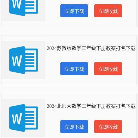
立即下载
立即收藏
2024苏教版数学三年级下册教案打包下载
立即下载
立即收藏
2024北师大数学三年级下册教案打包下载
立即下载
立即收藏