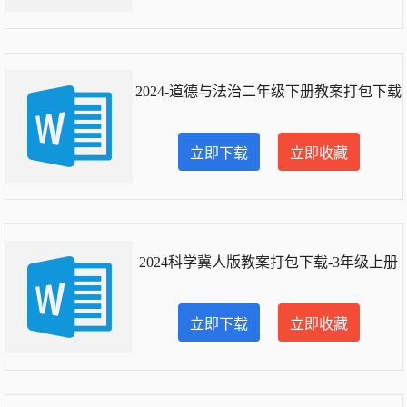
2024-道德与法治二年级下册教案打包下载
立即下载
立即收藏
2024科学冀人版教案打包下载-3年级上册
立即下载
立即收藏