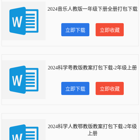
2024音乐人教版一年级下册全册打包下载
立即下载
立即收藏
2024科学粤教版教案打包下载-2年级上册
立即下载
立即收藏
2024科学人教鄂教版教案打包下载-2年级
上册